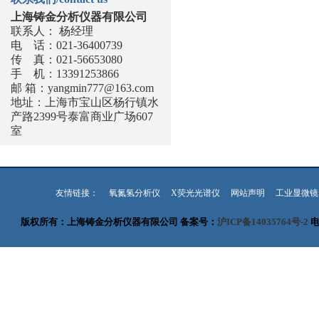
上海铸金分析仪器有限公司
联系人： 杨经理
电 话：021-36400739
传 真：021-56653080
手 机：13391253866
邮 箱：
yangmin777@163.com
地址：上海市宝山区杨行镇水
产路2399号泰富商业广场607
室
友情链接：
氧氮氢分析仪
X荧光光谱仪
网站声明
工业显微镜
版权所有：上海铸金分析仪器有限公司 备案号：
沪ICP备14035764号-2
电