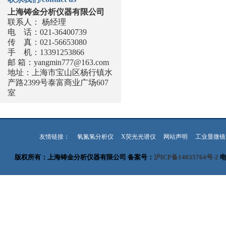
上海铸金分析仪器有限公司
联系人： 杨经理
电 话：021-36400739
传 真：021-56653080
手 机：13391253866
邮 箱：
yangmin777@163.com
地址：上海市宝山区杨行镇水
产路2399号泰富商业广场607
室
友情链接：
氧氮氢分析仪
X荧光光谱仪
网站声明
工业显微镜
版权所有：上海铸金分析仪器有限公司 备案号：
沪ICP备14035764号-2
电